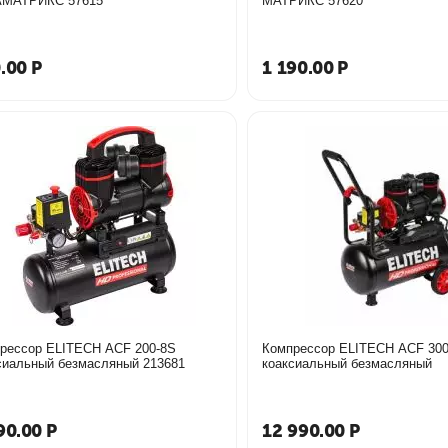
16GAМАТРИКС 57615
МАТРИКС 57620
.00
Р
1 190.00
Р
рессор ELITECH ACF 200-8S
Компрессор ELITECH ACF 300
сиальный безмасляный 213681
коаксиальный безмасляный
90.00
Р
12 990.00
Р