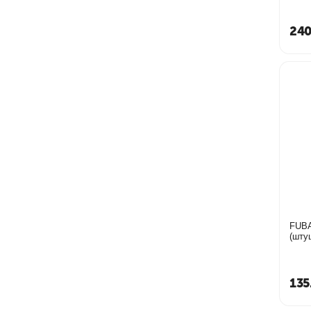
240
FUBA
135