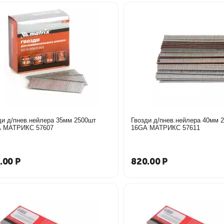
ди д/пнев.нейлера 35мм 2500шт
Гвозди д/пнев.нейлера 40мм 
16GA МАТРИКС 57607
16GA МАТРИКС 57611
.00
Р
820.00
Р