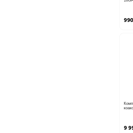
990
Комп
коак
9 9