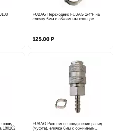
граф AGS02/7 110108
FUBAG Переходник FUBAG 1/4"F на
елочку 6мм с обжимным кольцом
6х11мм 180250
125.00
Р
е рапид
FUBAG Разъемное соединение рапид
ба 180102
(муфта), елочка 6мм с обжимным
кольцом 6х11мм 180120