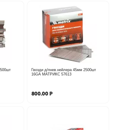
2500шт
Гвозди д/пнев.нейлера 45мм 2500шт
16GA МАТРИКС 57613
800.00
Р