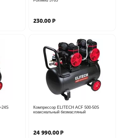
Foxweld 5765
230.00
Р
-24S
Компрессор ELITECH ACF 500-50S
коаксиальный безмасляный
24 990.00
Р