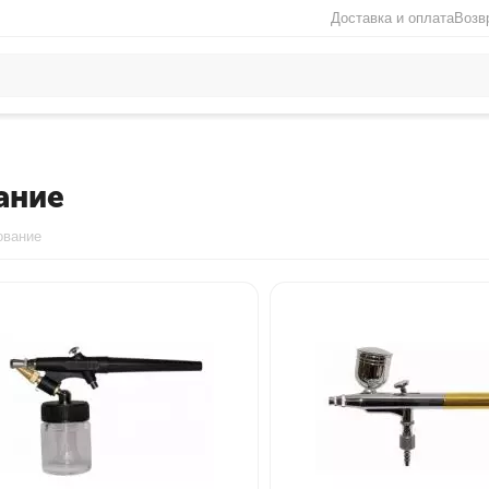
Доставка и оплата
Возв
ание
ование