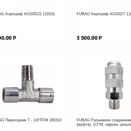
FUBAG Аэрограф AGS05/22 110101
FUBAG Аэро
00.00
Р
3 500.00
Р
G Переходник T - 1/4"FFM 180310
FUBAG Разъемное соединени
(муфта), 1/2"M, наружн. резь