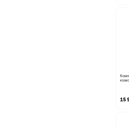
Комп
коак
15 