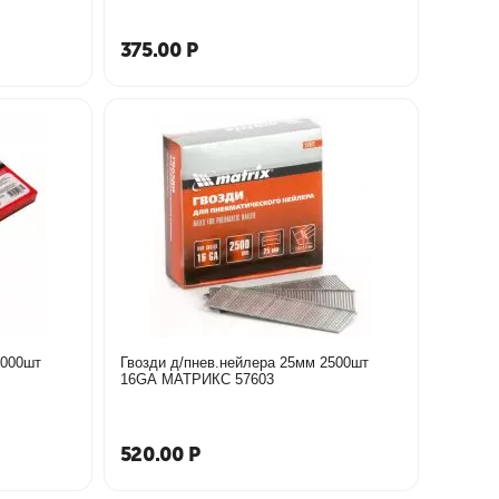
375.00
Р
5000шт
Гвозди д/пнев.нейлера 25мм 2500шт
16GA МАТРИКС 57603
520.00
Р