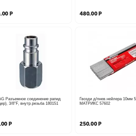
.00
Р
480.00
Р
G Разъемное соединение рапид
Гвозди д/пнев.нейлера 10мм 
(штуцер), 3/8"F, внутр.резьба 180151
МАТРИКС 57602
.00
Р
250.00
Р