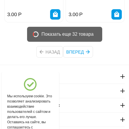
3.00
Р
3.00
Р
Показать еще 32 товара
НАЗАД
ВПЕРЕД
Моя учетная запись
Магазин "Северный"
Мы используем cookie. Это
позволяет анализировать
Покупательский сервис
взаимодействие
пользователей с сайтом и
делать его лучше.
Контакты
Оставаясь на сайте, вы
соглашаетесь с