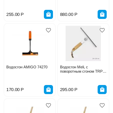
деревянный черенок 2645
255.00
Р
880.00
Р
Водосгон AMIGO 74270
Водосгон Meli, с
поворотным сгоном TRP,
бамбуковая ручка
10100637
170.00
Р
295.00
Р