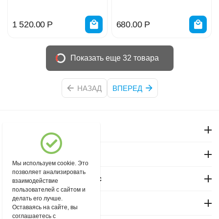
156/ 512658
HD5812-17-4021TPX
1 520.00
Р
680.00
Р
Показать еще 32 товара
НАЗАД
ВПЕРЕД
Моя учетная запись
Магазин "Северный"
Мы используем cookie. Это
позволяет анализировать
Покупательский сервис
взаимодействие
пользователей с сайтом и
делать его лучше.
Контакты
Оставаясь на сайте, вы
соглашаетесь с