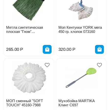
Метла синтетическая
Моп Кентукки YORK мега
плоская "Гном"
450 гр. хлопок 073160
275*290мм/30 27983
265.00
Р
320.00
Р
МОП сменный "SOFT
Мухобойка MARTIKA
TOUCH" 45160-7988
Клинт С697