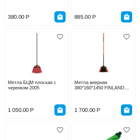
380.00
Р
885.00
Р
Метла БЦМ плоская с
Метла веерная
черенком 2005
380*160*1450 FINLAND
2628
1 050.00
Р
1 700.00
Р