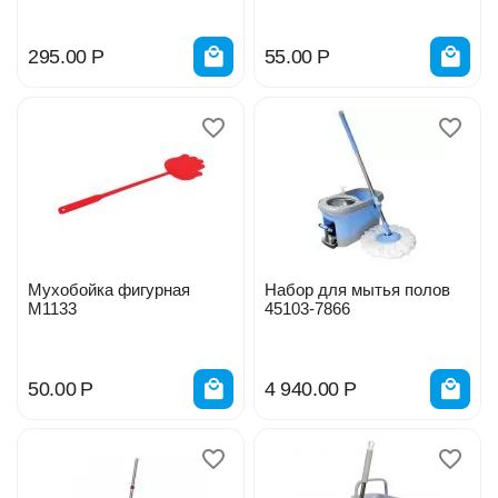
295.00
Р
55.00
Р
Мухобойка фигурная
Набор для мытья полов
М1133
45103-7866
50.00
Р
4 940.00
Р