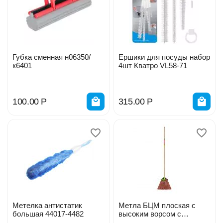
Губка сменная н06350/
Ершики для посуды набор
к6401
4шт Кватро VL58-71
100.00
Р
315.00
Р
Метелка антистатик
Метла БЦМ плоская с
большая 44017-4482
высоким ворсом с
черенком 120см 2027-ч