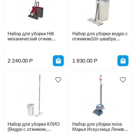
Набор для уборки Hitt
Набор для уборки ведро с
механический отжим
отжимом10л швабра
М2982
плоская Марья
Искусница, Y6-10762
2 240.00
Р
1 830.00
Р
Набор для уборки КЛИО
Набор для уборки пола
(Ведро с отжимом,
Марья Искусница Ленивка
швабра, 2 насадки) 923-
совок, щетка с ручкой