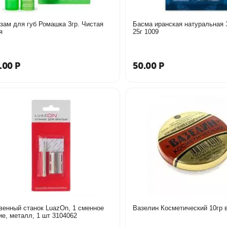
зам для губ Ромашка 3гр. Чистая
Басма иранская натуральная Элитная
я
25г 1009
.00
Р
50.00
Р
венный станок LuazOn, 1 сменное
Вазелин Косметический 10гр в
ие, металл, 1 шт 3104062