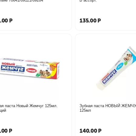
твие 70641/89121/89284
В ассорт.
.00
Р
135.00
Р
я паста Новый Жемчуг 125мл.
Зубная паста НОВЫЙ ЖЕМЧУ
ций
125мл
.00
Р
140.00
Р