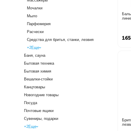
Массажеры
Мочалки
Баль
Мыло
лини
Парфюмерия
Расчески
165
Средства для бритья, станки, лезвия
+2
Еще
Баня, сауна
Бытовая техника
Бытовая химия
Вешалки-стойки
Канцтовары
Новогодние товары
Посуда
Почтовые ящики
Сувениры, подарки
Брит
лезв
+2
Еще