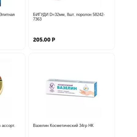
БИГУДИ D=32мм, 8шт. поролон 58242-
7363
205.00
Р
 ассорт.
Вазелин Косметический 34гр НК