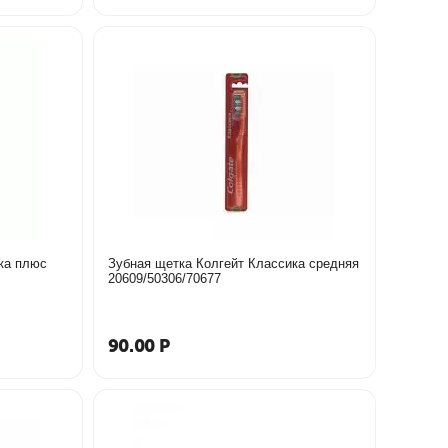
ка плюс
Зубная щетка Колгейт Классика средняя
20609/50306/70677
90.00
Р