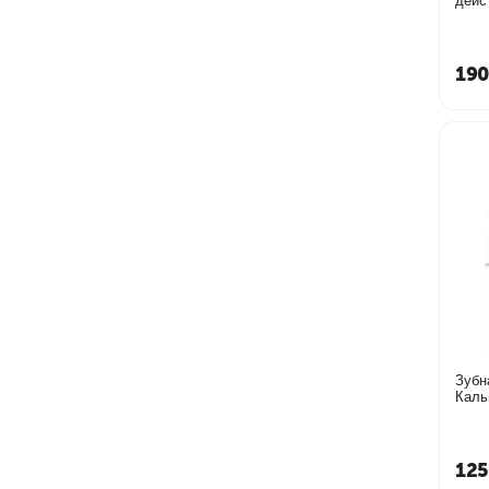
дейс
190
Зубна
Каль
125