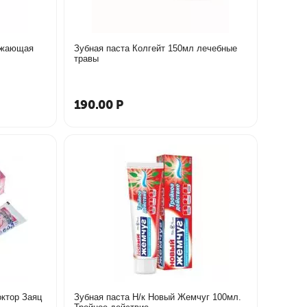
Зубная паста Колгейт 150мл лечебные
травы
190.00
Р
октор Заяц
Зубная паста Н/к Новый Жемчуг 100мл.