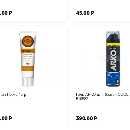
.00
Р
45.00
Р
лин Норка 45гр
Гель АРКО для бритья COOL
510582
.00
Р
390.00
Р