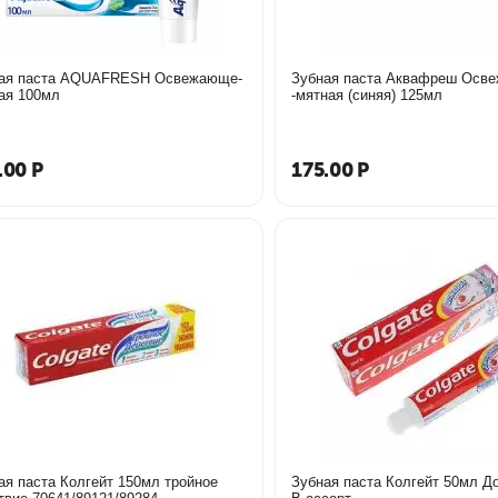
ая паста AQUAFRESH Освежающе-
Зубная паста Аквафреш Освежающая
ая 100мл
-мятная (синяя) 125мл
.00
Р
175.00
Р
ая паста Колгейт 150мл тройное
Зубная паста Колгейт 50мл Д