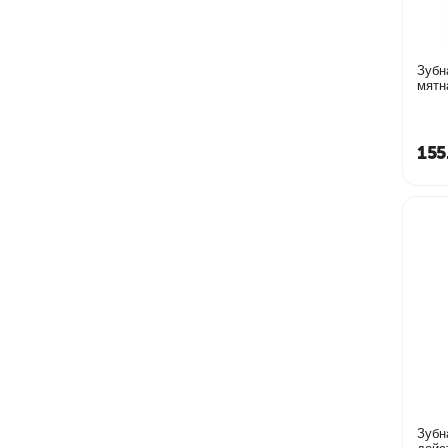
Зубн
мятн
155
Зубн