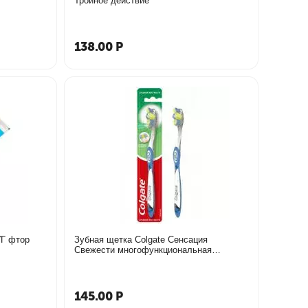
Тройное действие
138.00
Р
Г фтор
Зубная щетка Colgate Сенсация
Свежести многофункциональная
средней жесткости синяя
145.00
Р