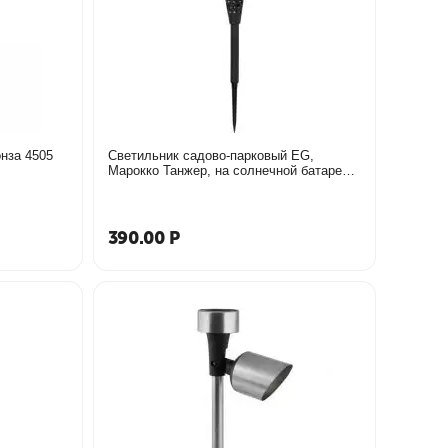
нза 4505
Светильник садово-парковый EG,
Марокко Танжер, на солнечной батарее
7*45
390.00
Р