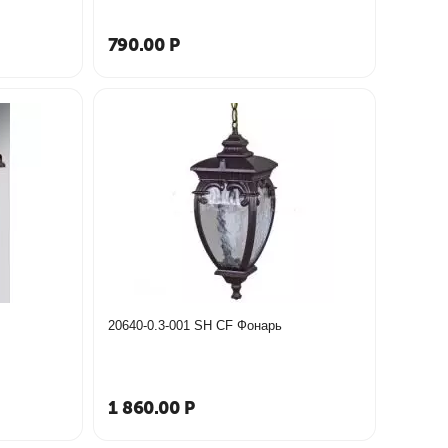
790.00
Р
20640-0.3-001 SH CF Фонарь
1 860.00
Р