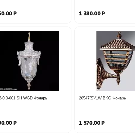
50.00
Р
1 380.00
Р
8-0.3-001 SH WGD Фонарь
20547(S)/1W BKG Фонарь
00.00
Р
1 570.00
Р