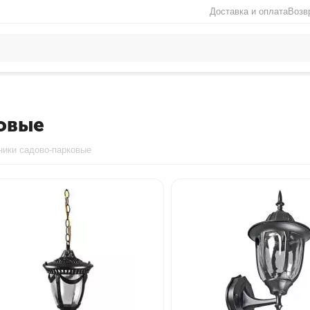
Доставка и оплата
Возв
овые
ники садово-парковые