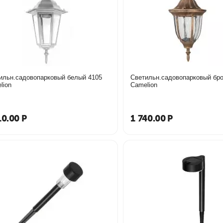
ильн.садовопарковый белый 4105
Светильн.садовопарковый бро
lion
Camelion
10.00
Р
1 740.00
Р