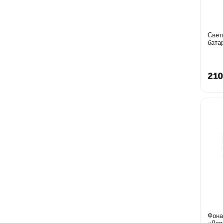
Свет
батар
210
Фона