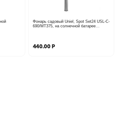
ной
Фонарь садовый Uniel, Spot Set24 USL-C-
690/MT375, на солнечной батарее
13*37,5
440.00
Р