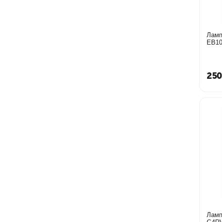
Лампа
EB10
250
Ламп