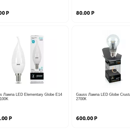
00
Р
80.00
Р
s Лампа LED Elementary Globe E14
Gauss Лампа LED Globe Crust
100K
2700К
.00
Р
600.00
Р