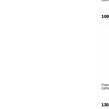
G4R
100
Ламп
G9RW
130