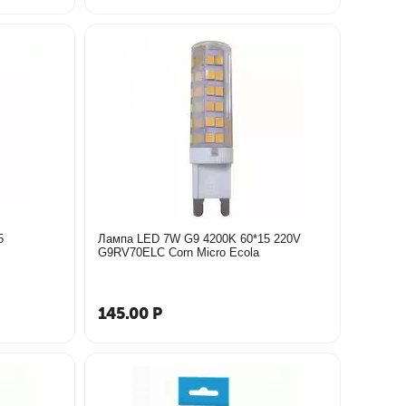
5
Лампа LED 7W G9 4200K 60*15 220V
G9RV70ELC Corn Micro Ecola
145.00
Р