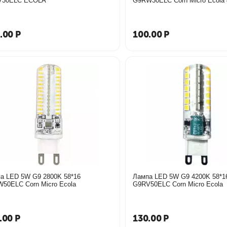
V30ELC ECOLA
.00
Р
100.00
Р
а LED 5W G9 2800K 58*16
Лампа LED 5W G9 4200K 58*1
50ELC Corn Micro Ecola
G9RV50ELC Corn Micro Ecola
.00
Р
130.00
Р