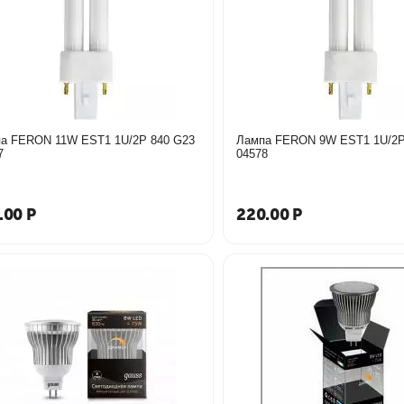
а FERON 11W EST1 1U/2P 840 G23
Лампа FERON 9W EST1 1U/2P
7
04578
.00
Р
220.00
Р