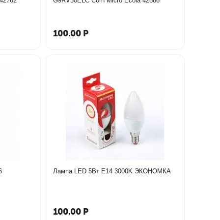
G9RW30ELC Corn Micro Ecola 42762
G9RV30ELC Corn Micro Ecola 42886
100.00
Р
6
Лампа LED 5Вт Е14 3000K ЭКОНОМКА
100.00
Р