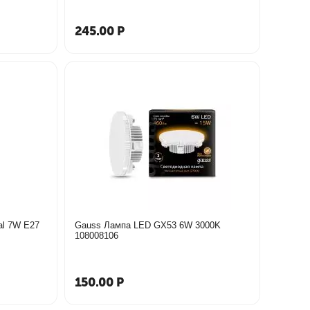
245.00
Р
al 7W E27
Gauss Лампа LED GX53 6W 3000K
108008106
150.00
Р