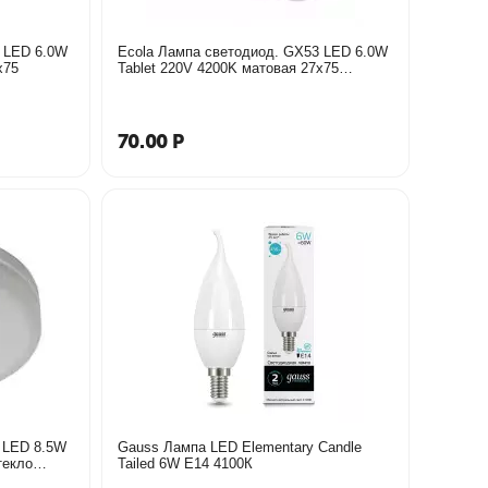
3 LED 6.0W
Ecola Лампа светодиод. GX53 LED 6.0W
x75
Tablet 220V 4200K матовая 27x75
T5MV60ELC
70.00
Р
 LED 8.5W
Gauss Лампа LED Elementary Candle
текло
Tailed 6W E14 4100К