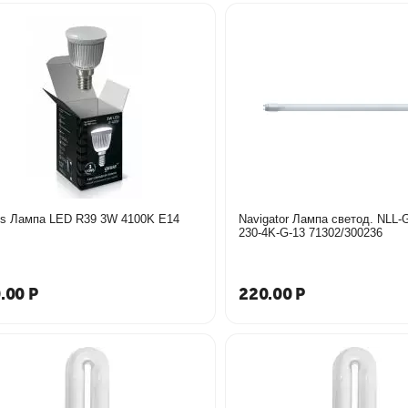
s Лампа LED R39 3W 4100K Е14
Navigator Лампа светод. NLL-G
230-4K-G-13 71302/300236
.00
Р
220.00
Р