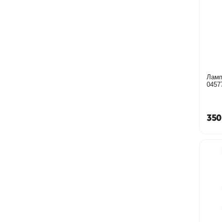
Ламп
0457
350