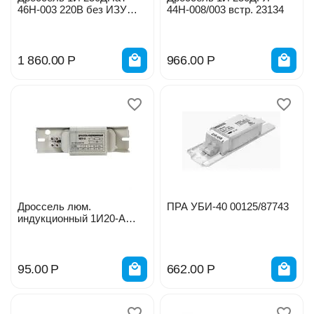
46Н-003 220В без ИЗУ
44Н-008/003 встр. 23134
встр. 02293/23744
1 860.00
Р
966.00
Р
Дроссель люм.
ПРА УБИ-40 00125/87743
индукционный 1И20-А
1*18Вт 1208
95.00
Р
662.00
Р