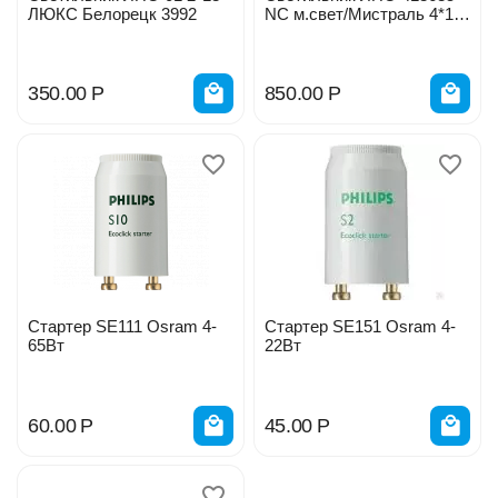
ЛЮКС Белорецк 3992
NC м.свет/Мистраль 4*18
А34 53349 накладной
350.00
Р
850.00
Р
Стартер SЕ111 Osram 4-
Стартер SЕ151 Osram 4-
65Вт
22Вт
60.00
Р
45.00
Р