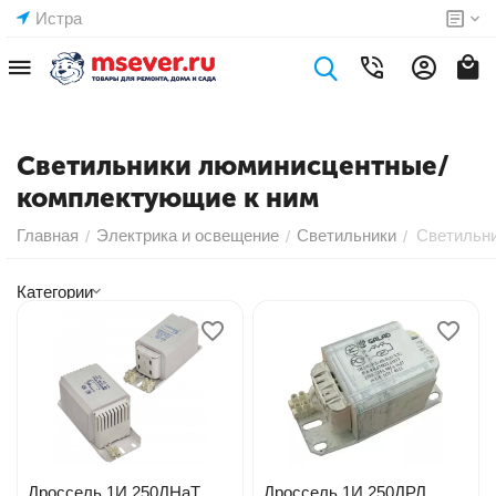
Истра
Светильники люминисцентные/
комплектующие к ним
Главная
Электрика и освещение
Светильники
Светильн
/
/
/
Категории
Дроссель 1И 250ДНаТ
Дроссель 1И 250ДРЛ