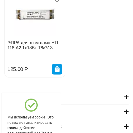
ЭПРА для люм.ламп ETL-
118-A2 1x18Вт Т8/G13
1147
125.00
Р
Моя учетная запись
Магазин "Северный"
Мы используем cookie. Это
позволяет анализировать
Покупательский сервис
взаимодействие