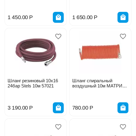
10м 57007
15м 57009
1 450.00
Р
1 650.00
Р
Шланг резиновый 10х16
Шланг спиральный
24бар Stels 10м 57021
воздушный 10м МАТРИКС
57004
3 190.00
Р
780.00
Р