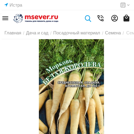
Истра
Главная
Дача и сад
Посадочный материал
Семена
Сем
/
/
/
/