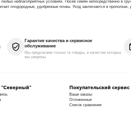
ри любых неблагоприятных условиях. Посев семян непосредственно в грун
итает плодородные, удобренные почвы. Уход заключается в прополках, р
Гарантия качества и сервисное
обслуживание
й
Мы предлагаем только те товары, в качестве которых
мы уверены
 "Северный"
Покупательский сервис
вязь
Ваши заказы
а
Отложенные
Список сравнения