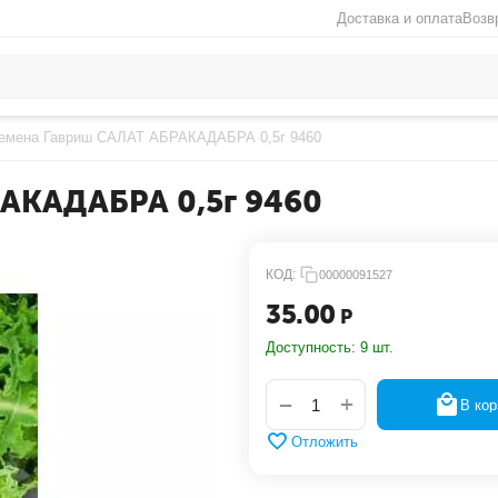
Доставка и оплата
Возв
емена Гавриш САЛАТ АБРАКАДАБРА 0,5г 9460
АКАДАБРА 0,5г 9460
КОД:
00000091527
35.00
Р
Доступность:
9 шт.
+
−
В кор
Отложить