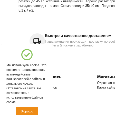
розетки до 450 г. Устойчив к цветушности. Хорошо растет п
высадка рассады – в мае. Схема посадки 35x40 см. Предпоч
5,1 кг/ м2.
Быстро и качественно доставляем
Наша компания производит доставку по все
России и ближнему зарубежью
Мы используем cookie. Это
позволяет анализировать
взаимодействие
Моя учетная запись
Магазин
пользователей с сайтом и
Войти
Обратная с
делать его лучше.
Создать учетную запись
Карта сайт
Оставаясь на сайте, вы
соглашаетесь с
использованием файлов
cookie.
Хорошо