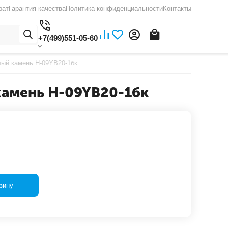
рат
Гарантия качества
Политика конфиденциальности
Контакты
+7(499)551-05-60
лый камень H-09YB20-1бк
камень H-09YB20-1бк
зину