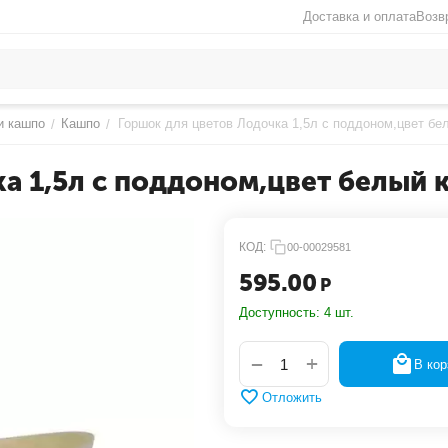
Доставка и оплата
Возв
и кашпо
Кашпо
Горшок для цветов Лодочка 1,5л с поддоном,цвет бе
/
/
а 1,5л с поддоном,цвет белый 
КОД:
00-00029581
595.00
Р
Доступность:
4 шт.
+
−
В кор
Отложить