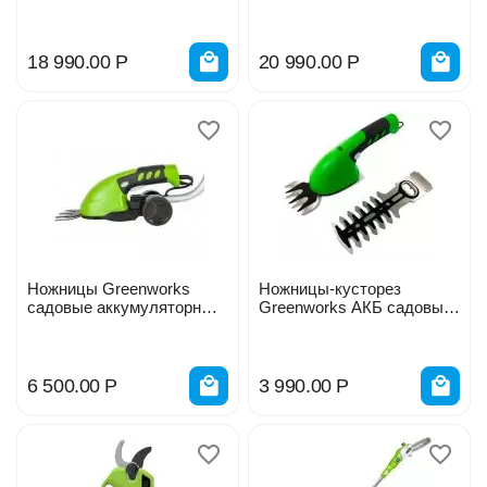
Greenworks Арт. 2516107,
Greenworks Арт.2512607,
24V, 33 см
2*24V, 41 см
18 990.00
Р
20 990.00
Р
Ножницы Greenworks
Ножницы-кусторез
садовые аккумуляторные
Greenworks АКБ садовые
АКБ 7,2В с телескопич.
3,6В 2903307
ручкой 1600807
6 500.00
Р
3 990.00
Р