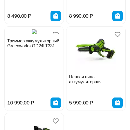
Greenworks G24PS20 24V
30,5см 2110407
20147
8 490.00
Р
8 990.00
Р
Триммер аккумуляторный
Greenworks GD24LT331
2113407 24V
Цепная пила
аккумуляторная
Greenworks G24MCS10
без АКБ и ЗУ 2008207
10 990.00
Р
5 990.00
Р