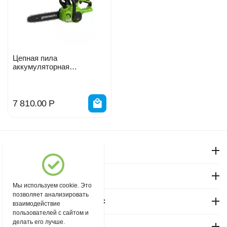
Цепная пила
аккумуляторная
Greenworks Арт. 2007707,
24V, 25см
7 810.00
Р
Моя учетная запись
Магазин "Северный"
Мы используем cookie. Это
позволяет анализировать
Покупательский сервис
взаимодействие
пользователей с сайтом и
делать его лучше.
Контакты