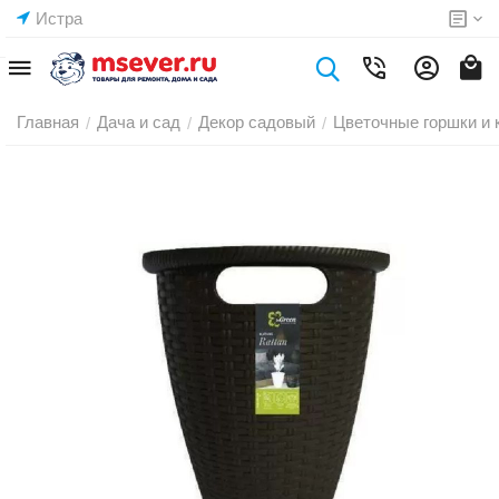
Истра
Главная
Дача и сад
Декор садовый
Цветочные горшки и 
/
/
/