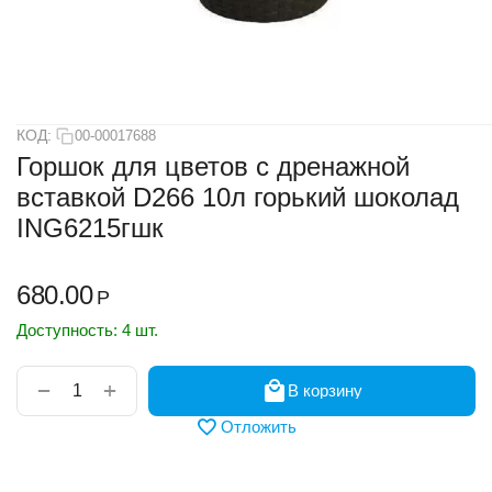
КОД:
00-00017688
Горшок для цветов с дренажной
вставкой D266 10л горький шоколад
ING6215гшк
680.00
Р
Доступность:
4 шт.
+
−
В корзину
Отложить