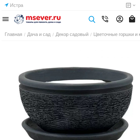
Истра
Главная
Дача и сад
Декор садовый
Цветочные горшки и 
/
/
/