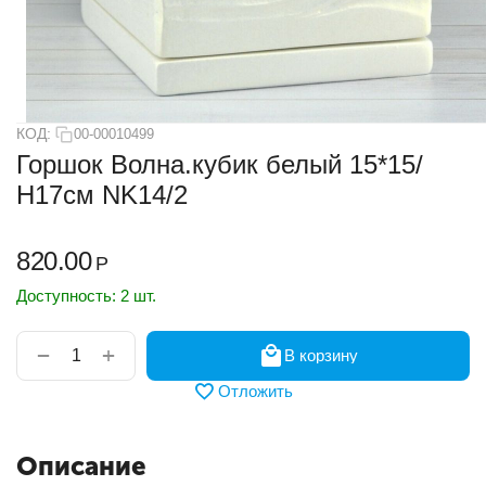
КОД:
00-00010499
Горшок Волна.кубик белый 15*15/
Н17см NK14/2
820.00
Р
Доступность:
2 шт.
+
−
В корзину
Отложить
Описание