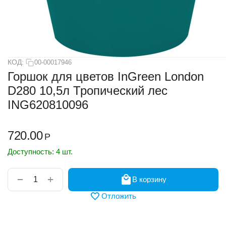
КОД:
00-00017946
Горшок для цветов InGreen London
D280 10,5л Тропический лес
ING620810096
720.00
Р
Доступность:
4 шт.
+
−
В корзину
Отложить