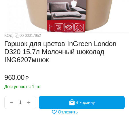
КОД:
00-00017952
Горшок для цветов InGreen London
D320 15,7л Молочный шоколад
ING6207мшок
960.00
Р
Доступность:
1 шт.
+
−
В корзину
Отложить