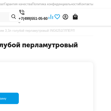
рат
Гарантия качества
Политика конфиденциальности
Контакты
+7(499)551-05-60
90мм 3,3л голубой перламутровый ING6251ГЛПЕРЛ
голубой перламутровый
зину