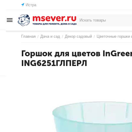
Истра
Главная
Дача и сад
Декор садовый
Цветочные горшки 
/
/
/
Горшок для цветов InGree
ING6251ГЛПЕРЛ