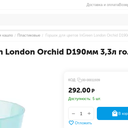
Доставка и оплата
Возв
и кашпо
Пластиковые
Горшок для цветов InGreen London Orchid D1
/
/
n London Orchid D190мм 3,3л 
КОД:
00-00011939
292.00
Р
Доступность:
5 шт.
+
−
В кор
Отложить