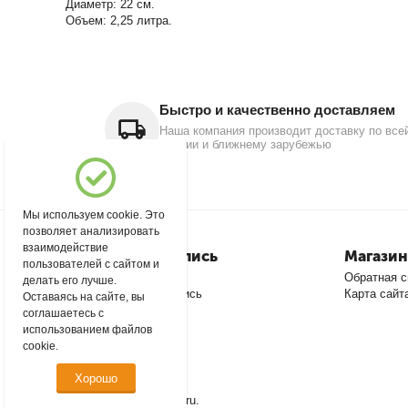
Диаметр: 22 см.
Объем: 2,25 литра.
Быстро и качественно доставляем
Наша компания производит доставку по все
России и ближнему зарубежью
Мы используем cookie. Это
позволяет анализировать
взаимодействие
Моя учетная запись
Магазин
пользователей с сайтом и
Войти
Обратная с
делать его лучше.
Создать учетную запись
Карта сайт
Оставаясь на сайте, вы
соглашаетесь с
использованием файлов
cookie.
Хорошо
© 2004 - 2026 msever.ru.