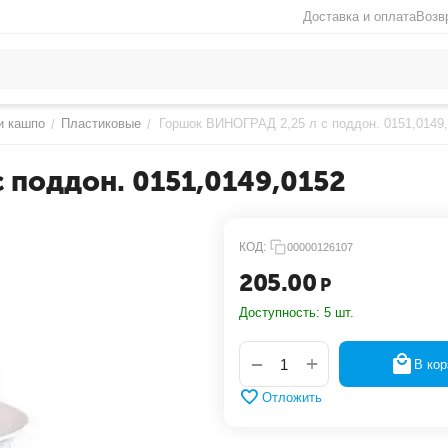
Доставка и оплата
Возв
и кашпо
Пластиковые
Горшок ВИНОГРАД 2,25 л с поддон. 0151,0149
/
/
 поддон. 0151,0149,0152
КОД:
00000126107
205.00
Р
Доступность:
5 шт.
+
−
В кор
Отложить