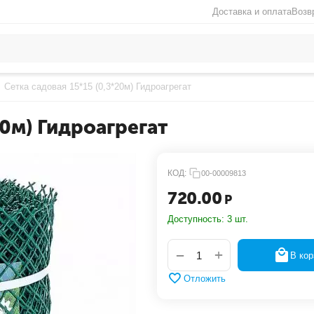
Доставка и оплата
Возв
Сетка садовая 15*15 (0,3*20м) Гидроагрегат
20м) Гидроагрегат
КОД:
00-00009813
720.00
Р
Доступность:
3 шт.
+
−
В кор
Отложить