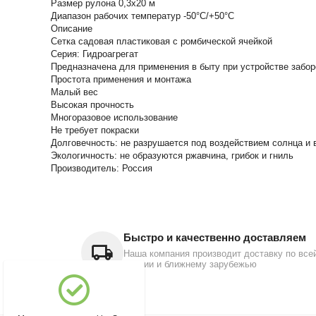
Размер рулона 0,3х20 м
Диапазон рабочих температур -50°С/+50°С
Описание
Сетка садовая пластиковая c ромбической ячейкой
Серия: Гидроагрегат
Предназначена для применения в быту при устройстве забор
Простота применения и монтажа
Малый вес
Высокая прочность
Многоразовое использование
Не требует покраски
Долговечность: не разрушается под воздействием солнца и
Экологичность: не образуются ржавчина, грибок и гниль
Производитель: Россия
Быстро и качественно доставляем
Наша компания производит доставку по все
России и ближнему зарубежью