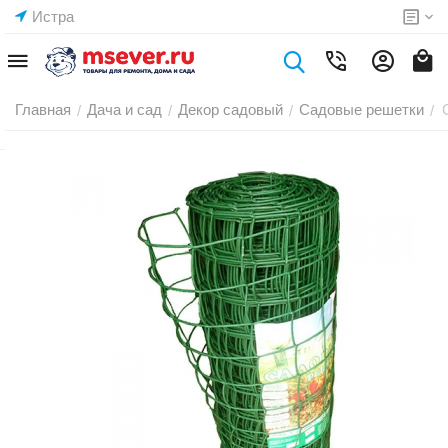
Истра
Главная
Дача и сад
Декор садовый
Садовые решетки
/
/
/
/