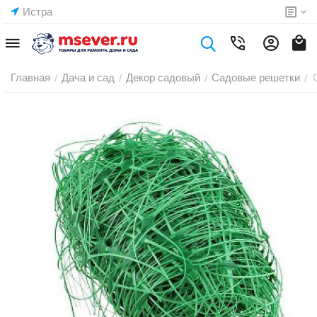
Истра
Главная
Дача и сад
Декор садовый
Садовые решетки
/
/
/
/