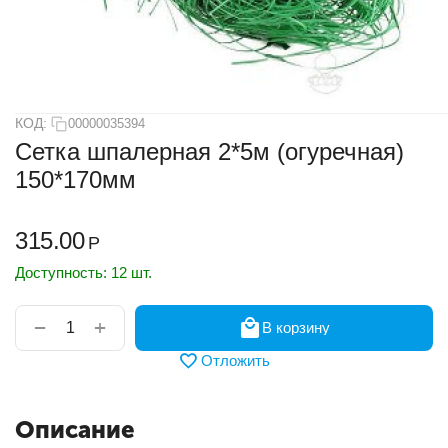
КОД:
00000035394
Сетка шпалерная 2*5м (огуречная)
150*170мм
315.00
Р
Доступность:
12 шт.
+
−
В корзину
Отложить
Описание