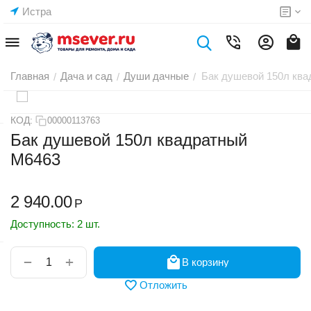
Истра
Главная
Дача и сад
Души дачные
Бак душевой 150л кв
/
/
/
КОД:
00000113763
Бак душевой 150л квадратный
М6463
2 940.00
Р
Доступность:
2 шт.
+
−
В корзину
Отложить