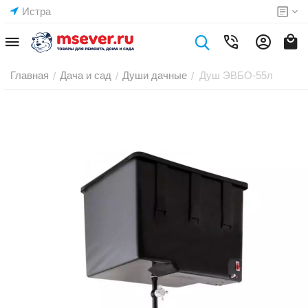
Истра
Главная
Дача и сад
Души дачные
Душ ЭВБО-55л
/
/
/