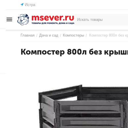
Истра
Главная
Дача и сад
Компостеры
Компостер 800л без 
/
/
/
Компостер 800л без крыш