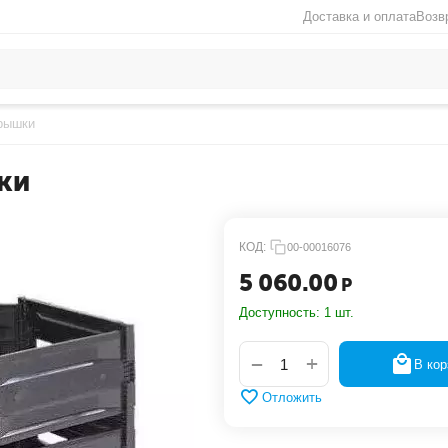
Доставка и оплата
Возв
крышки
ки
КОД:
00-00016076
5 060.00
Р
Доступность:
1 шт.
+
−
В кор
Отложить