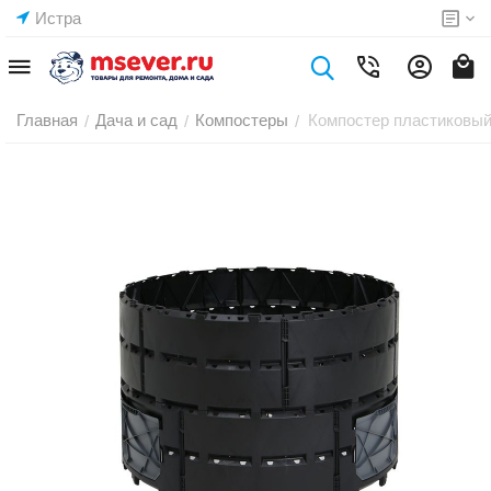
Истра
Главная
Дача и сад
Компостеры
Компостер пластиковый,
/
/
/