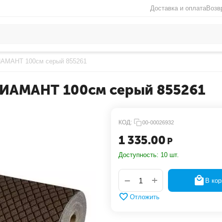
Доставка и оплата
Возв
ДИАМАНТ 100см серый 855261
ДИАМАНТ 100см серый 855261
КОД:
00-00026932
1 335.00
Р
Доступность:
10 шт.
+
−
В кор
Отложить