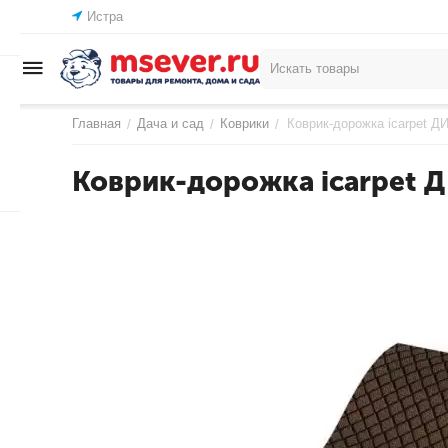
Истра
Главная
Дача и сад
Коврики
Коврик-дорожка icarpet 
/
/
/
Коврик-дорожка icarpet 