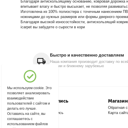
Благодаря антискользящему основанию, ковровая дорожка н
впитывает влагу и быстро высыхает, не позволяя развиватьс
Изготовлена из 100% полиэстера с точечным нанесением ПВХ
ножницами до нужных размеров или формы дверного проема, 
Благодаря высокой износостойкости, антискользящий коврик
icarpet вы забудете о сырости в кори
Быстро и качественно доставляем
Наша компания производит доставку по все
России и ближнему зарубежью
Мы используем cookie. Это
позволяет анализировать
взаимодействие
Моя учетная запись
Магазин
пользователей с сайтом и
Войти
Обратная с
делать его лучше.
Создать учетную запись
Карта сайт
Оставаясь на сайте, вы
соглашаетесь с
использованием файлов