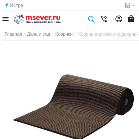
Истра
Главная
Дача и сад
Коврики
Коврик-дорожка придверный
/
/
/