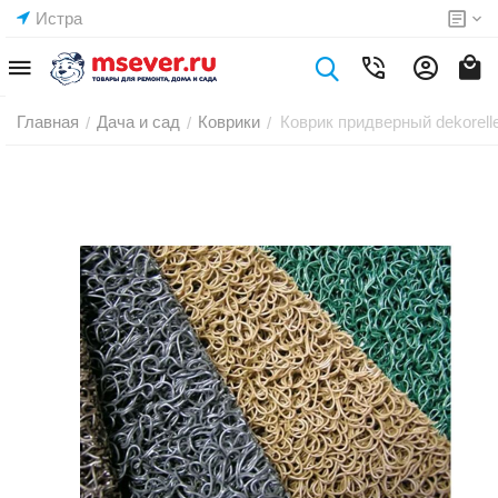
Истра
Главная
Дача и сад
Коврики
Коврик придверный dekorel
/
/
/