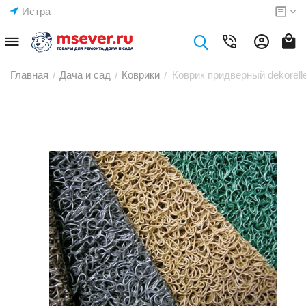
Истра
Главная
Дача и сад
Коврики
Коврик придверный dekorell
/
/
/