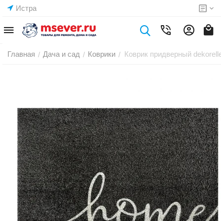
Истра
Главная
Дача и сад
Коврики
Коврик придверный dekorel
/
/
/