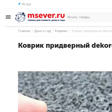
Истра
Главная
Дача и сад
Коврики
Коврик придверный dekore
/
/
/
Коврик придверный dekore