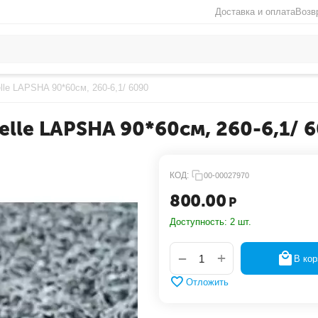
Доставка и оплата
Возв
lle LAPSHA 90*60см, 260-6,1/ 6090
lle LAPSHA 90*60см, 260-6,1/ 
КОД:
00-00027970
800.00
Р
Доступность:
2 шт.
+
−
В кор
Отложить