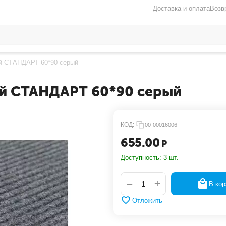
Доставка и оплата
Возв
й СТАНДАРТ 60*90 серый
й СТАНДАРТ 60*90 серый
КОД:
00-00016006
655.00
Р
Доступность:
3 шт.
+
−
В кор
Отложить