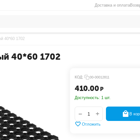
Доставка и оплата
Возв
й 40*60 1702
ый 40*60 1702
КОД:
00-00012811
410.00
Р
Доступность:
1 шт.
+
−
В кор
Отложить