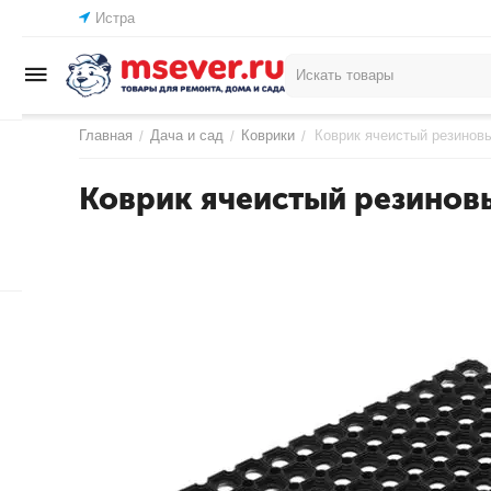
Истра
Главная
Дача и сад
Коврики
Коврик ячеистый резиновы
/
/
/
Коврик ячеистый резинов