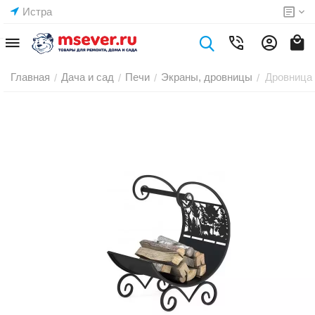
Истра
Главная
Дача и сад
Печи
Экраны, дровницы
Дровница 
/
/
/
/