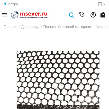
Истра
Главная
Дача и сад
Пленка, Укрывной материал
Газонна
/
/
/