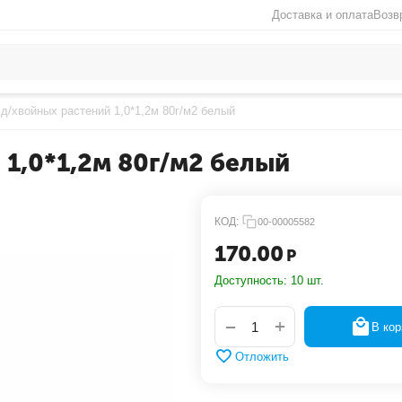
Доставка и оплата
Возв
 д/хвойных растений 1,0*1,2м 80г/м2 белый
 1,0*1,2м 80г/м2 белый
КОД:
00-00005582
170.00
Р
Доступность:
10 шт.
+
−
В кор
Отложить