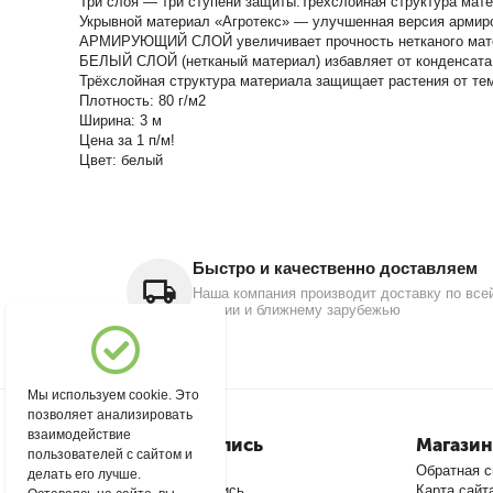
Три слоя — три ступени защиты.Трёхслойная структура мат
Укрывной материал «Агротекс» — улучшенная версия армир
АРМИРУЮЩИЙ СЛОЙ увеличивает прочность нетканого матери
БЕЛЫЙ СЛОЙ (нетканый материал) избавляет от конденсата,
Трёхслойная структура материала защищает растения от те
Плотность: 80 г/м2
Ширина: 3 м
Цена за 1 п/м!
Цвет: белый
Быстро и качественно доставляем
Наша компания производит доставку по все
России и ближнему зарубежью
Мы используем cookie. Это
позволяет анализировать
взаимодействие
Моя учетная запись
Магазин
пользователей с сайтом и
Войти
Обратная с
делать его лучше.
Создать учетную запись
Карта сайт