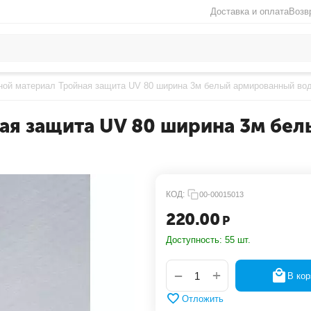
Доставка и оплата
Возв
ной материал Тройная защита UV 80 ширина 3м белый армированный во
ая защита UV 80 ширина 3м бе
КОД:
00-00015013
220.00
Р
Доступность:
55 шт.
+
−
В кор
Отложить