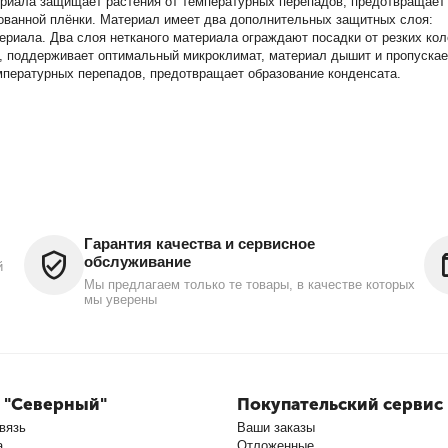
ериала защищает растения от температурных перепадов, предотвращает 
ованной плёнки. Материал имеет два дополнительных защитных слоя:
ала. Два слоя нетканого материала ограждают посадки от резких коле
 поддерживает оптимальный микроклимат, материал дышит и пропускае
мпературных перепадов, предотвращает образование конденсата.
Гарантия качества и сервисное
обслуживание
й
Мы предлагаем только те товары, в качестве которых
мы уверены
 "Северный"
Покупательский сервис
вязь
Ваши заказы
а
Отложенные