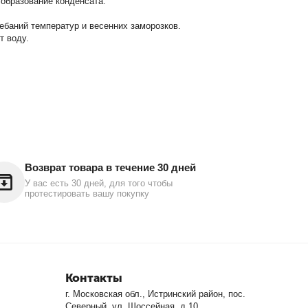
образование конденсата.
баний температур и весенних заморозков.
т воду.
Возврат товара в течение 30 дней
У вас есть 30 дней, для того чтобы
протестировать вашу покупку
Контакты
г. Московская обл., Истринский район, пос.
Северный, ул. Шоссейная, д.10