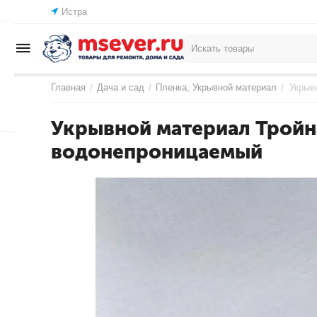
Истра
Главная
Дача и сад
Пленка, Укрывной материал
Укрыв
/
/
/
Укрывной материал Тройн
водонепроницаемый