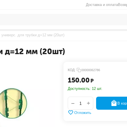
Доставка и оплата
Возв
 универс. для трубки д=12 мм (20шт)
и д=12 мм (20шт)
КОД:
00000062786
150.00
Р
Доступность:
12 шт.
+
−
В кор
Отложить