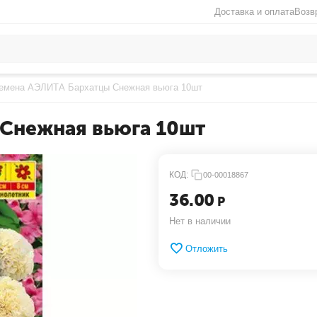
Доставка и оплата
Возв
емена АЭЛИТА Бархатцы Снежная вьюга 10шт
Снежная вьюга 10шт
КОД:
00-00018867
36.00
Р
Нет в наличии
Отложить