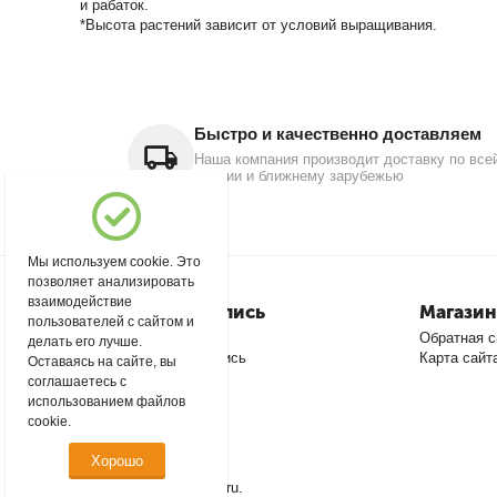
и рабаток.
*Высота растений зависит от условий выращивания.
Быстро и качественно доставляем
Наша компания производит доставку по все
России и ближнему зарубежью
Мы используем cookie. Это
позволяет анализировать
взаимодействие
Моя учетная запись
Магазин
пользователей с сайтом и
Войти
Обратная с
делать его лучше.
Создать учетную запись
Карта сайт
Оставаясь на сайте, вы
соглашаетесь с
использованием файлов
cookie.
Хорошо
© 2004 - 2026 msever.ru.