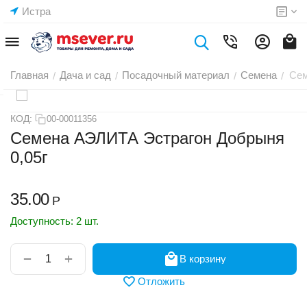
Истра
Главная
Дача и сад
Посадочный материал
Семена
Сем
/
/
/
/
КОД:
00-00011356
Семена АЭЛИТА Эстрагон Добрыня
0,05г
35.00
Р
Доступность:
2 шт.
+
−
В корзину
Отложить