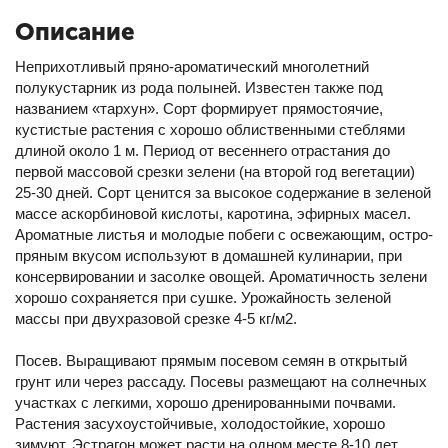
Описание
Неприхотливый пряно-ароматический многолетний
полукустарник из рода полыней. Известен также под
названием «тархун». Сорт формирует прямостоячие,
кустистые растения с хорошо облиственными стеблями
длиной около 1 м. Период от весеннего отрастания до
первой массовой срезки зелени (на второй год вегетации)
25-30 дней. Сорт ценится за высокое содержание в зеленой
массе аскорбиновой кислоты, каротина, эфирных масел.
Ароматные листья и молодые побеги с освежающим, остро-
пряным вкусом используют в домашней кулинарии, при
консервировании и засолке овощей. Ароматичность зелени
хорошо сохраняется при сушке. Урожайность зеленой
массы при двухразовой срезке 4-5 кг/м2.
Посев. Выращивают прямым посевом семян в открытый
грунт или через рассаду. Посевы размещают на солнечных
участках с легкими, хорошо дренированными почвами.
Растения засухоустойчивые, холодостойкие, хорошо
зимуют. Эстрагон может расти на одном месте 8-10 лет.