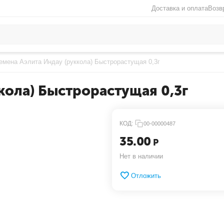
Доставка и оплата
Возв
емена Аэлита Индау (руккола) Быстрорастущая 0,3г
кола) Быстрорастущая 0,3г
КОД:
00-00000487
35.00
Р
Нет в наличии
Отложить