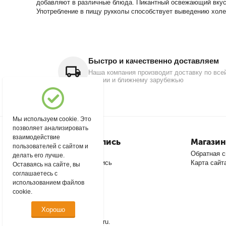
добавляют в различные блюда. Пикантный освежающий вкус 
Употребление в пищу рукколы способствует выведению холе
Быстро и качественно доставляем
Наша компания производит доставку по все
России и ближнему зарубежью
Мы используем cookie. Это
позволяет анализировать
взаимодействие
Моя учетная запись
Магазин
пользователей с сайтом и
Войти
Обратная с
делать его лучше.
Создать учетную запись
Карта сайт
Оставаясь на сайте, вы
соглашаетесь с
использованием файлов
cookie.
Хорошо
© 2004 - 2026 msever.ru.