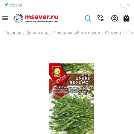
Истра
Главная
Дача и сад
Посадочный материал
Семена
Сем
/
/
/
/