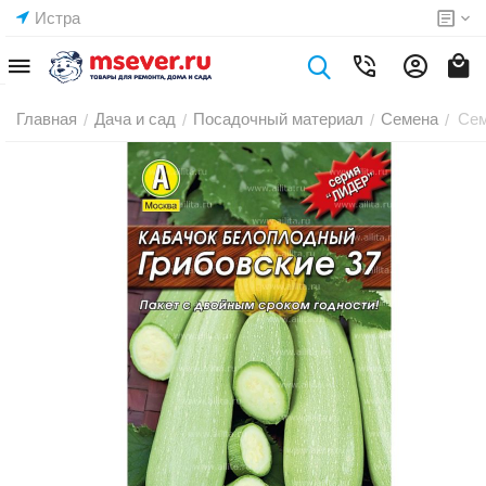
Истра
Главная
Дача и сад
Посадочный материал
Семена
Сем
/
/
/
/