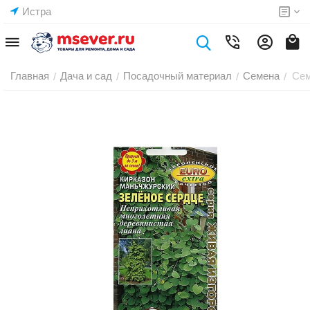
Истра
Главная
Дача и сад
Посадочный материал
Семена
Сем
/
/
/
/