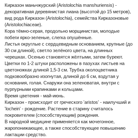
Кирказон маньчжурский (Aristolochia manshuriensis) -
декоративная деревянистая лиана (высотой до 15 метров),
вид рода Кирказон (Aristolochia), семейства Кирказоновые
(Aristolochiaceae).
Кора тёмно-серая, продольно морщинистая, молодые
побеги ярко-зеленые, слегка опушённые.
Листья округлые с сердцевидным основанием, крупные (до
30 см длиной), светло зелёного цвета, на длинных
черешках. Осенью становятся жёлтыми, затем буреют.
Цветки по 1-2 штуки расположены в пазухах листьев на
цветоножках длиной 1,5-3 см. Трубка околоцветника
подковообразно изогнутая, длиной до 6 см, вздутая у
основания, голая. Снаружи она зеленоватая, внутри с
пурпурными крапинками и кольцами.
Время цветения - май-июнь.
Кирказон - происходит от греческого 'aristos' - наилучший и
'lochein' - рождение. Растение в старину считалось
покровителем (способствующим) рождения.
В народной медицине применяется как мочегонное,
жаропонижающее, а также способствующее повышению
лактации средство.