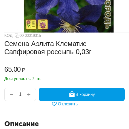
КОД:
00-00019315
Семена Аэлита Клематис
Сапфировая россыпь 0,03г
65.00
Р
Доступность:
7 шт.
+
−
В корзину
Отложить
Описание