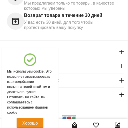
Мы предлагаем только те товары, в качестве
которых мы уверены
Возврат товара в течение 30 дней
У вас есть 30 дней, для того чтобы
протестировать вашу покупку
Моя учетная запись
Магазин "Северный"
Мы используем cookie. Это
позволяет анализировать
Покупательский сервис
взаимодействие
пользователей с сайтом и
делать его лучше.
Контакты
Оставаясь на сайте, вы
соглашаетесь с
использованием файлов
© 2004 - 2026 msever.ru.
cookie.
Хорошо
65.00
Р
В корзину