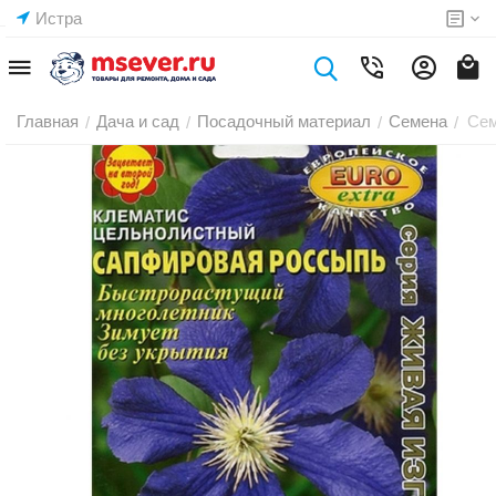
Истра
Главная
Дача и сад
Посадочный материал
Семена
Сем
/
/
/
/