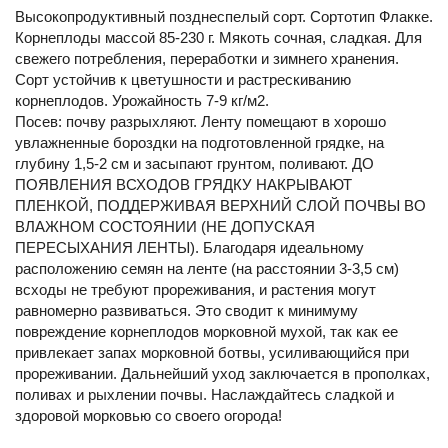
Высокопродуктивный позднеспелый сорт. Сортотип Флакке.
Корнеплоды массой 85-230 г. Мякоть сочная, сладкая. Для
свежего потребления, переработки и зимнего хранения.
Сорт устойчив к цветушности и растрескиванию
корнеплодов. Урожайность 7-9 кг/м2.
Посев: почву разрыхляют. Ленту помещают в хорошо
увлажненные бороздки на подготовленной грядке, на
глубину 1,5-2 см и засыпают грунтом, поливают. ДО
ПОЯВЛЕНИЯ ВСХОДОВ ГРЯДКУ НАКРЫВАЮТ
ПЛЕНКОЙ, ПОДДЕРЖИВАЯ ВЕРХНИЙ СЛОЙ ПОЧВЫ ВО
ВЛАЖНОМ СОСТОЯНИИ (НЕ ДОПУСКАЯ
ПЕРЕСЫХАНИЯ ЛЕНТЫ). Благодаря идеальному
расположению семян на ленте (на расстоянии 3-3,5 см)
всходы не требуют прореживания, и растения могут
равномерно развиваться. Это сводит к минимуму
повреждение корнеплодов морковной мухой, так как ее
привлекает запах морковной ботвы, усиливающийся при
прореживании. Дальнейший уход заключается в прополках,
поливах и рыхлении почвы. Наслаждайтесь сладкой и
здоровой морковью со своего огорода!