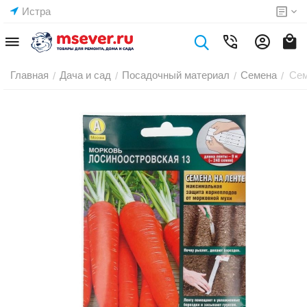
Истра
Главная
Дача и сад
Посадочный материал
Семена
Сем
/
/
/
/