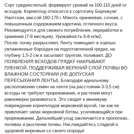
Сорт среднеспелый, формирует урожай за 100-110 дней от
всходов. Корнеплод относится к сортотипу Берликум/
Нантская, массой 160-170 г. Мякоть оранжевая, сочная, с
повышенным содержанием каротина, отличного вкуса.
Рекомендуется для свежего потребления, переработки и
хранения (7-8 месяцев). Урожайность 6-8 кг/м2.
Посев: почву разрыхляют. Ленту помещают в хорошо
увлажненные бороздки на подготовленной грядке, на
глубину 1,5-2 см и засыпают грунтом, поливают. ДО
ПОЯВЛЕНИЯ ВСХОДОВ ГРЯДКУ НАКРЫВАЮТ
ПЛЕНКОЙ, ПОДДЕРЖИВАЯ ВЕРХНИЙ СЛОЙ ПОЧВЫ ВО
ВЛАЖНОМ СОСТОЯНИИ (НЕ ДОПУСКАЯ
ПЕРЕСЫХАНИЯ ЛЕНТЫ). Благодаря идеальному
расположению семян на ленте (на расстоянии 3-3,5 см)
всходы не требуют прореживания, и растения могут
равномерно развиваться. Это сводит к минимуму
повреждение корнеплодов морковной мухой, так как ее
привлекает запах морковной ботвы, усиливающийся при
прореживании. Дальнейший уход заключается в прополках,
поливах и рыхлении почвы. Наслаждайтесь сладкой и
здоровой морковью со своего огорода!