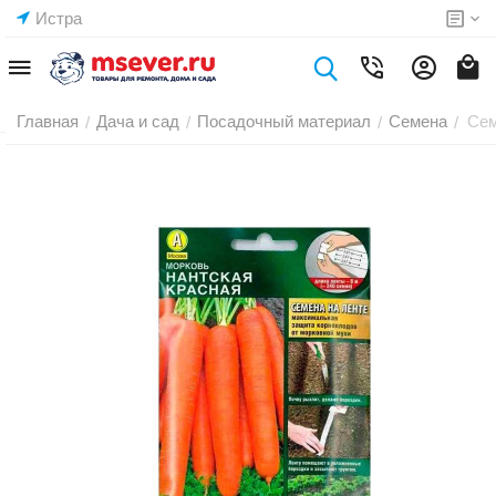
Истра
Главная
Дача и сад
Посадочный материал
Семена
Сем
/
/
/
/