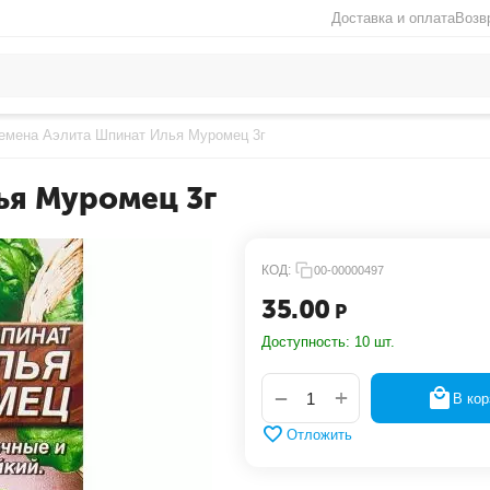
Доставка и оплата
Возв
емена Аэлита Шпинат Илья Муромец 3г
ья Муромец 3г
КОД:
00-00000497
35.00
Р
Доступность:
10 шт.
+
−
В кор
Отложить